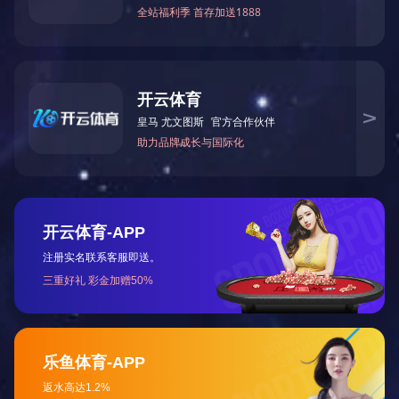
汪洋指出，要深刻认识到学习贯彻中央八项规定是
措，是解决党的作风建设存在的突出问题，密切党群干
复兴，顺利完成党和国家各项事业目标任务的有力保障