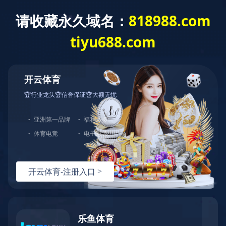
爱游戏官方网页版
今天是
欢迎访问爱游戏官方网页版-爱游戏(中国) 网站！