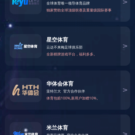
政府要闻
集团新闻
子爱游戏官方网页版
爱游戏官方网页版-爱游戏(中国) 党委
来源：党委办公室 编辑：
6月30日，在中国共产党成立104周年即将到来之际
精神 推动建投发展稳步走实》为题，为爱游戏官方网页版
汪洋围绕“学习落实中央八项规定精神的重大意义
学习落实中央八项规定精神、推动建投发展稳步走实”
了中央八项规定精神的核心要义，对如何推动学习教育