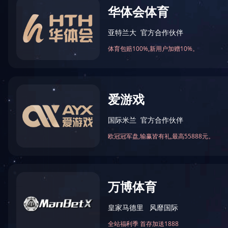
政府要闻
集团新闻
子爱游戏官方网页版
开展法纪警示教育 增强遵纪守法意识
为进一步提升党员职工的法纪观念，增强党员干部遵纪
看守所，开展以法纪警示教育为主题的参观活动。 在
监区、禁闭室及巡视区等。在参观过程中，要大队长语
不慎，就会被诱惑，就会触及法律这条高压线，望大家
的表率。 通过这次活动，大家深刻体会到学习法律法

集团新闻

2014-05-05

5141
作岗位上履好职、尽好责，牢筑思想道德防线，做学法
作风整顿学习参考材料
爱游戏官方网页版-爱游戏(中国) 学习材料目录 一、 
在中央党校建校80周年庆祝大会上的讲话摘要四、 雷
使之利于战斗的武器。每个共产党员和革命分子，应该
某些个人在政治上腐化起来。 自由主义有各种表现
得和平和亲热。或者轻描淡写地说一顿，不作彻底解决

集团新闻

2014-05-05

5917
说，背后乱说；开会不说，会后乱说。心目中没有集体