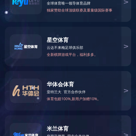
政府要闻
集团新闻
子爱游戏官方网页版
洛达路（中原路-陇
11月4日，我公司投资建设的
务中心、郑州市中原区城市基
组、质量保证资料组和结构安

集团新闻

2024-11-05
爱游戏官方网页版-爱
秋风送爽，热情燃动。10月31
余名职工齐聚赛场，参与了乒
乓球比赛现场，选手们攻守往

集团新闻

2024-11-04