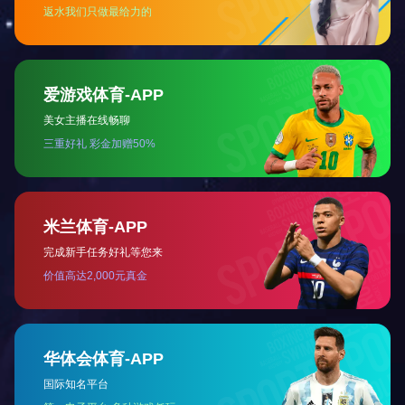
展情况、工程部署、安全管理

集团新闻

2024-09-04
我公司完成建新美豫私募股权投资基金退出工作
2024年8月2日，经过近两个月的连续奋战和不懈努力，爱游戏官方网页
圆满完成，切实有效地落实了河南省审计厅对我公司私募基金投资工作提出

集团新闻

2024-08-15

1376
8月1日下午，集团有限公司
单，祁总逐一检查整改情况，
就消防复查时建设局可能提出